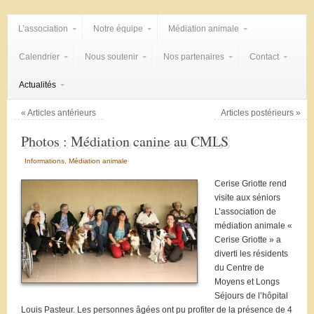
L’association
Notre équipe
Médiation animale
Calendrier
Nous soutenir
Nos partenaires
Contact
Actualités
«
Articles antérieurs
Articles postérieurs
»
Photos : Médiation canine au CMLS
Informations
,
Médiation animale
Cerise Griotte rend
visite aux séniors
L’association de
médiation animale «
Cerise Griotte » a
diverti les résidents
du Centre de
Moyens et Longs
Séjours de l’hôpital
Louis Pasteur. Les personnes âgées ont pu profiter de la présence de 4